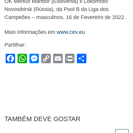
OK Merkur Maribor (Eslovénia) x Lokomotiv
Novosibirsk (Rússia), da Pool B da Liga dos
Campeões – masculinos, 16 de Fevereiro de 2022.
Mais informações em
www.cev.eu
Partilhar:
F
W
M
C
E
Pr
S
a
h
e
o
m
in
h
c
at
ss
p
ail
t
ar
e
s
e
y
e
b
A
n
Li
o
p
g
n
o
p
er
k
TAMBÉM DEVE GOSTAR
k