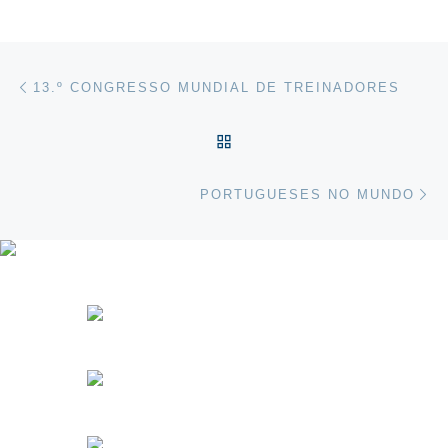
Post navigation
Previous post
13.º CONGRESSO MUNDIAL DE TREINADORES
VOLTAR À LISTA DE ART
Ne
PORTUGUESES NO MUNDO