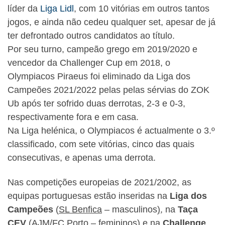
líder da
Liga Lidl
, com 10 vitórias em outros tantos
jogos, e ainda não cedeu qualquer set, apesar de já
ter defrontado outros candidatos ao título.
Por seu turno, campeão grego em 2019/2020 e
vencedor da Challenger Cup em 2018, o
Olympiacos Piraeus foi eliminado da Liga dos
Campeões 2021/2022 pelas pelas sérvias do ZOK
Ub após ter sofrido duas derrotas, 2-3 e 0-3,
respectivamente fora e em casa.
Na Liga helénica, o Olympiacos é actualmente o 3.º
classificado, com sete vitórias, cinco das quais
consecutivas, e apenas uma derrota.
Nas competições europeias de 2021/2002, as
equipas portuguesas estão inseridas na
Liga dos
Campeões
(
SL Benfica
– masculinos
),
na
Taça
CEV
(
AJM/FC Porto
– femininos)
e na
Challenge