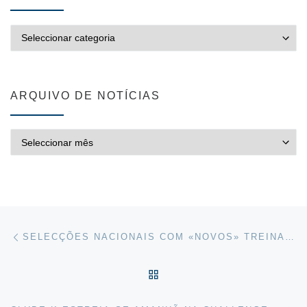
CATEGORIAS
ARQUIVO DE NOTÍCIAS
ARQUIVO DE NOTÍCIAS
Post navigation
Previous post
SELECÇÕES NACIONAIS COM «NOVOS» TREINADORES
VOLTAR À LISTA DE ART
Ne