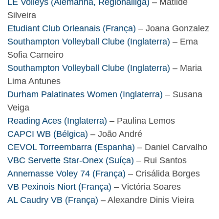
LE Volleys (Alemanha, Regionalliga)
– Matilde
Silveira
Etudiant Club Orleanais (França)
– Joana Gonzalez
Southampton Volleyball Clube (Inglaterra)
– Ema
Sofia Carneiro
Southampton Volleyball Clube (Inglaterra)
– Maria
Lima Antunes
Durham Palatinates Women (Inglaterra)
– Susana
Veiga
Reading Aces (Inglaterra)
– Paulina Lemos
CAPCI WB (Bélgica)
– João André
CEVOL Torreembarra (Espanha)
– Daniel Carvalho
VBC Servette Star-Onex (Suíça)
– Rui Santos
Annemasse Voley 74 (França)
– Crisálida Borges
VB Pexinois Niort (França)
– Victória Soares
AL Caudry VB (França)
– Alexandre Dinis Vieira