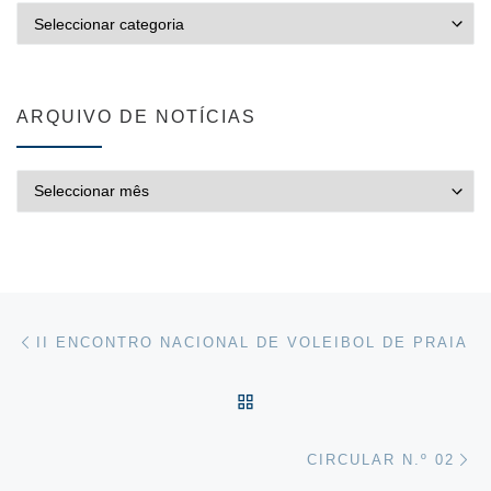
CATEGORIAS
ARQUIVO DE NOTÍCIAS
ARQUIVO DE NOTÍCIAS
Post navigation
Previous post
II ENCONTRO NACIONAL DE VOLEIBOL DE PRAIA
VOLTAR À LISTA DE ART
Ne
CIRCULAR N.º 02