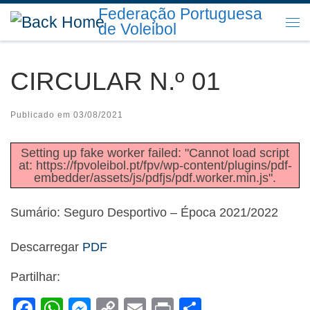
Federação Portuguesa
Skip to content
de Voleibol
Me
CIRCULAR N.º 01
Publicado em
03/08/2021
Setting up fake worker failed: "Cannot load script
at: https://fpvoleibol.pt/fpv/wp-content/plugins/pdf-
embedder/assets/js/pdfjs/pdf.worker.min.js".
Sumário: Seguro Desportivo – Época 2021/2022
Descarregar
PDF
Partilhar:
F
W
M
C
E
Pr
S