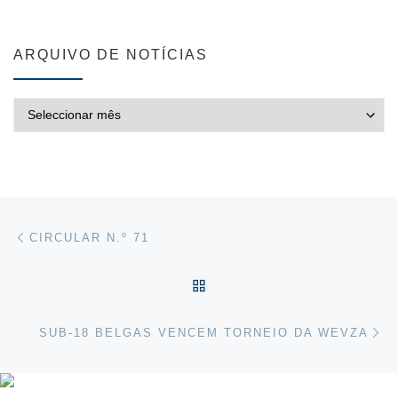
ARQUIVO DE NOTÍCIAS
ARQUIVO DE NOTÍCIAS
Post navigation
Previous post
CIRCULAR N.º 71
VOLTAR À LISTA DE ART
Ne
SUB-18 BELGAS VENCEM TORNEIO DA WEVZA