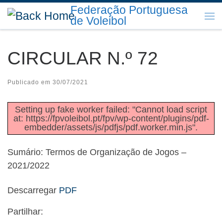
Federação Portuguesa
Skip to content
de Voleibol
Me
CIRCULAR N.º 72
Publicado em
30/07/2021
Setting up fake worker failed: "Cannot load script
at: https://fpvoleibol.pt/fpv/wp-content/plugins/pdf-
embedder/assets/js/pdfjs/pdf.worker.min.js".
Sumário: Termos de Organização de Jogos –
2021/2022
Descarregar
PDF
Partilhar: