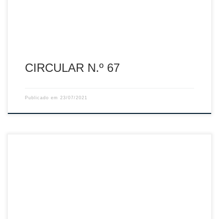
CIRCULAR N.º 67
Publicado em
23/07/2021
Sumário: Covid19-Presença de publico nas competições –
Atualização Comunicados n.º 29-2020/2021, publicado a
16.junho.2021, 30-2020/2021, publicado 18.junho.2021,
31-2020/2021, publicado a 25.junho.2021, 32-2020/2021,
publicado a 02.julho.2021, 34-2020/2021, publicado a
10.julho.2021 e 37-2020/2021, publicado a 16.julho.2021.