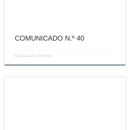
Descarregar PDF
COMUNICADO N.º 40
Publicado em
23/07/2021
A Selecção Nacional de Sub-18 Femininos parte na
segunda-feira de manhã para Valladolid, em Espanha,
onde vai disputar, de 27 a 31 de Julho, o Torneio
Internacional da WEVZA. Resultados e classificações aqui A
equipa técnica liderada por Rui Pedro Silva convocou 12
atletas: Comitiva Team Manager – Arnaldo Rocha […]