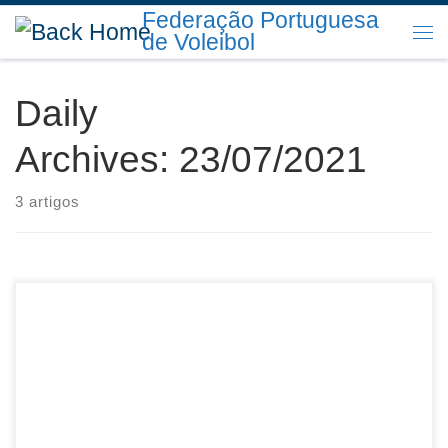
Federação Portuguesa
Skip to content
de Voleibol
Me
Daily
Archives:
23/07/2021
3 artigos
Sumário: Disciplina – Mapa de Castigos de 23.julho.2021
Descarregar PDF