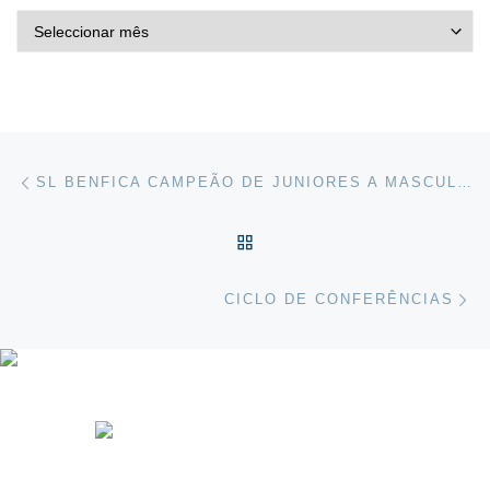
ARQUIVO DE NOTÍCIAS
Post navigation
Previous post
SL BENFICA CAMPEÃO DE JUNIORES A MASCULINOS
VOLTAR À LISTA DE ART
Ne
CICLO DE CONFERÊNCIAS