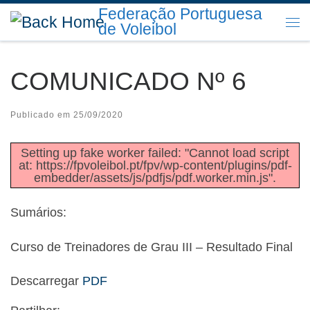
Federação Portuguesa
Skip to content
de Voleibol
Me
COMUNICADO Nº 6
Publicado em
25/09/2020
Setting up fake worker failed: "Cannot load script
at: https://fpvoleibol.pt/fpv/wp-content/plugins/pdf-
embedder/assets/js/pdfjs/pdf.worker.min.js".
Sumários:
Curso de Treinadores de Grau III – Resultado Final
Descarregar
PDF