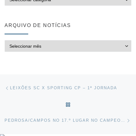
ARQUIVO DE NOTÍCIAS
ARQUIVO DE NOTÍCIAS
Post navigation
Previous post
LEIXÕES SC X SPORTING CP – 1ª JORNADA
VOLTAR À LISTA DE ART
Ne
PEDROSA/CAMPOS NO 17.º LUGAR NO CAMPEONATO DA EUROPA DE SUB-22