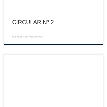
CIRCULAR Nº 2
Publicado em
03/08/2020
Sumário: Seguro Desportivo -Época 2020/2021
Descarregar PDF