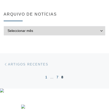
ARQUIVO DE NOTÍCIAS
ARQUIVO DE NOTÍCIAS
Posts navigation
Artigos recentes
ARTIGOS RECENTES
1
…
7
8