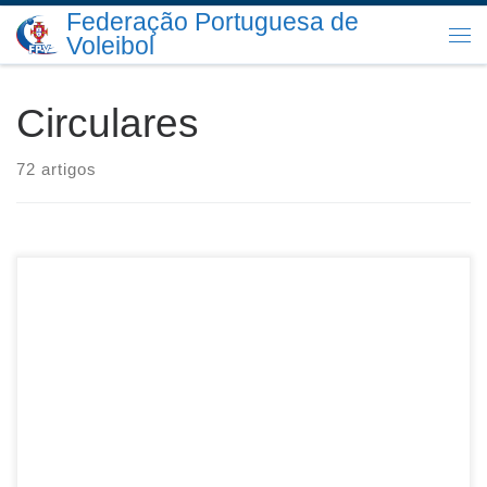
Federação Portuguesa de
Skip to content
Voleibol
Me
Circulares
72 artigos
Sumário: Gestor de Segurança Descarregar PDF