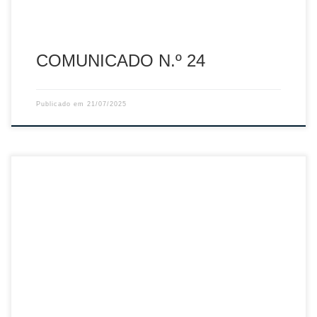
COMUNICADO N.º 24
Publicado em
21/07/2025
Sumário: Retificação ao Comunicado n.º 22 – Resultado
Final do Curso de Treinadores de Grau II – FPV/AVAL 2024
Descarregar PDF