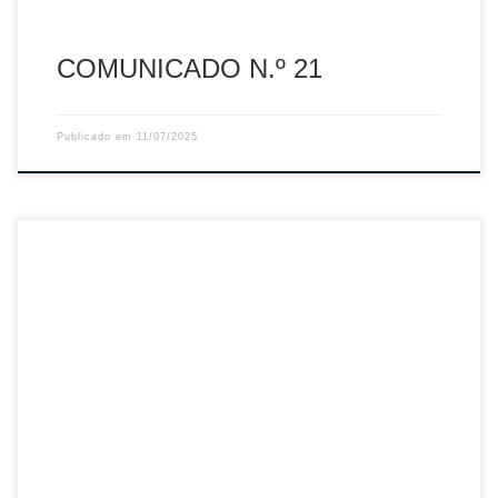
COMUNICADO N.º 21
Publicado em
11/07/2025
Sumário: 1.º e 2.º Curso de Treinadores de Grau I – FPV
2024 Descarregar PDF