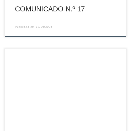
COMUNICADO N.º 17
Publicado em
18/06/2025
Sumário: Curso de Treinadores de Grau I – Maio/Junho
2025 – FPV Descarregar PDF