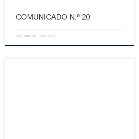
COMUNICADO N.º 20
Publicado em
10/07/2025
Sumário: Curso de Treinadores Grau I – Braga 2024 e AVAL
2025 Descarregar PDF