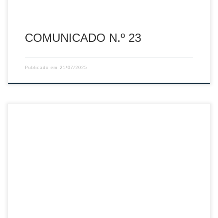
COMUNICADO N.º 23
Publicado em
21/07/2025
Sumário: Resultado Final do Curso de Treinadores de Grau
I e II – FPV/AVAL 2024 Descarregar PDF