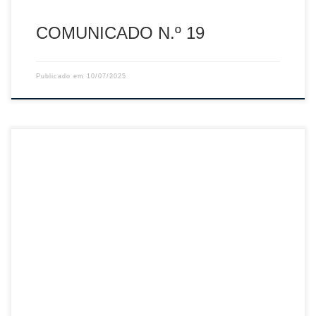
COMUNICADO N.º 19
Publicado em
10/07/2025
Sumário: Resultado Final do Curso de Treinadores de Grau
I – Coimbra 2024/2025, e do Curso de Grau II 2024/2025 –
FPV Descarregar PDF