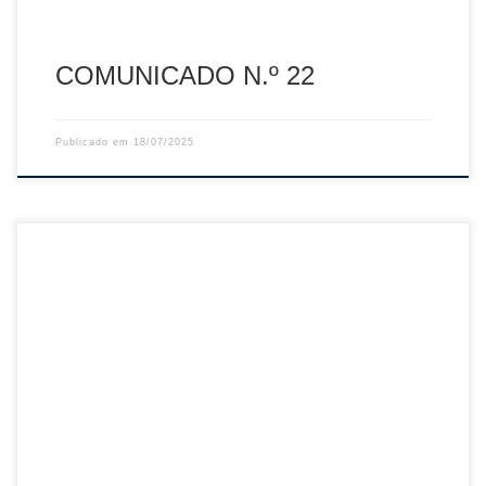
COMUNICADO N.º 22
Publicado em
18/07/2025
Sumário: Curso de Árbitros de Nível I – AV Porto
Descarregar PDF