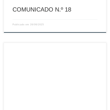
COMUNICADO N.º 18
Publicado em
26/06/2025
Sumário: Retificação ao Comunicado n.º 16-2024/2025
Descarregar PDF