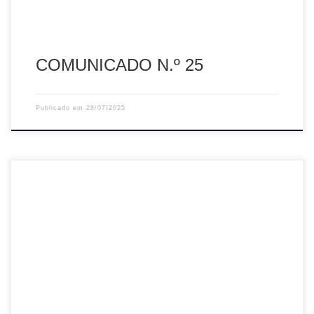
COMUNICADO N.º 25
Publicado em
28/07/2025
Sumário: Curso de Treinadores de Grau II – FPV/2025
Descarregar PDF