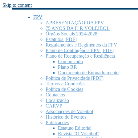
Skip to content
FPV
APRESENTAÇÃO DA FPV
75 ANOS DA F. P. VOLEIBOL
Órgãos Sociais 2024-2028
Estatutos [PDF]
Regulamentos e Regimentos da FPV
Plano de Contingência FPV [PDF]
Plano de Recuperação e Resiliência
Comunicado
Plano RR
Documento de Enquadramento
Política de Privacidade [PDF]
Termos e Condições
Política de Cookies
Contactos
Localização
CARVP
Associações de Voleibol
Histórico de Eventos
Publicações
Estatuto Editorial
Revista “O Voleibol”