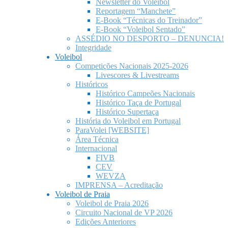
Newsletter do Voleibol
Reportagem “Manchete”
E-Book “Técnicas do Treinador”
E-Book “Voleibol Sentado”
ASSÉDIO NO DESPORTO – DENUNCIA!
Integridade
Voleibol
Competições Nacionais 2025-2026
Livescores & Livestreams
Históricos
Histórico Campeões Nacionais
Histórico Taça de Portugal
Histórico Supertaça
História do Voleibol em Portugal
ParaVolei [WEBSITE]
Área Técnica
Internacional
FIVB
CEV
WEVZA
IMPRENSA – Acreditação
Voleibol de Praia
Voleibol de Praia 2026
Circuito Nacional de VP 2026
Edições Anteriores