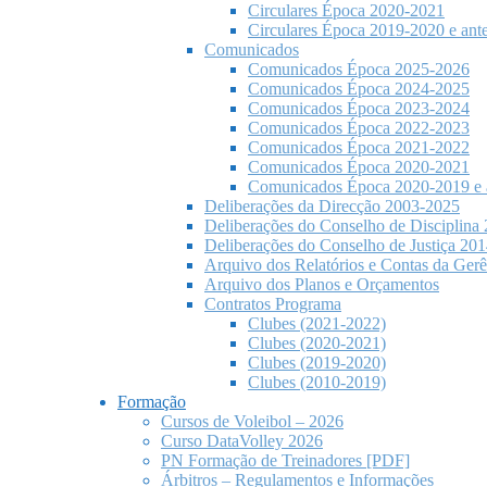
Circulares Época 2020-2021
Circulares Época 2019-2020 e ante
Comunicados
Comunicados Época 2025-2026
Comunicados Época 2024-2025
Comunicados Época 2023-2024
Comunicados Época 2022-2023
Comunicados Época 2021-2022
Comunicados Época 2020-2021
Comunicados Época 2020-2019 e a
Deliberações da Direcção 2003-2025
Deliberações do Conselho de Disciplina
Deliberações do Conselho de Justiça 20
Arquivo dos Relatórios e Contas da Gerê
Arquivo dos Planos e Orçamentos
Contratos Programa
Clubes (2021-2022)
Clubes (2020-2021)
Clubes (2019-2020)
Clubes (2010-2019)
Formação
Cursos de Voleibol – 2026
Curso DataVolley 2026
PN Formação de Treinadores [PDF]
Árbitros – Regulamentos e Informações