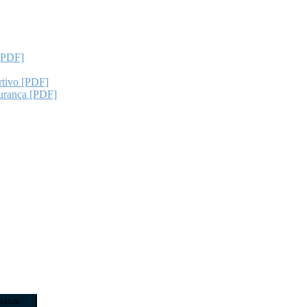
 [PDF]
rtivo [PDF]
gurança [PDF]
uisar …