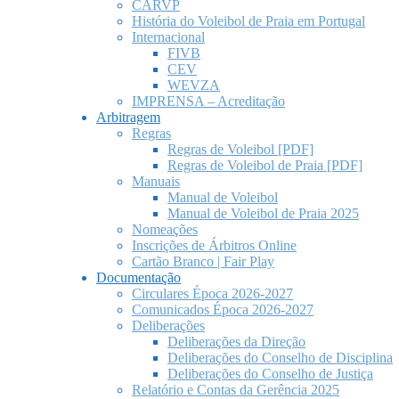
CARVP
História do Voleibol de Praia em Portugal
Internacional
FIVB
CEV
WEVZA
IMPRENSA – Acreditação
Arbitragem
Regras
Regras de Voleibol [PDF]
Regras de Voleibol de Praia [PDF]
Manuais
Manual de Voleibol
Manual de Voleibol de Praia 2025
Nomeações
Inscrições de Árbitros Online
Cartão Branco | Fair Play
Documentação
Circulares Época 2026-2027
Comunicados Época 2026-2027
Deliberações
Deliberações da Direção
Deliberações do Conselho de Disciplina
Deliberações do Conselho de Justiça
Relatório e Contas da Gerência 2025