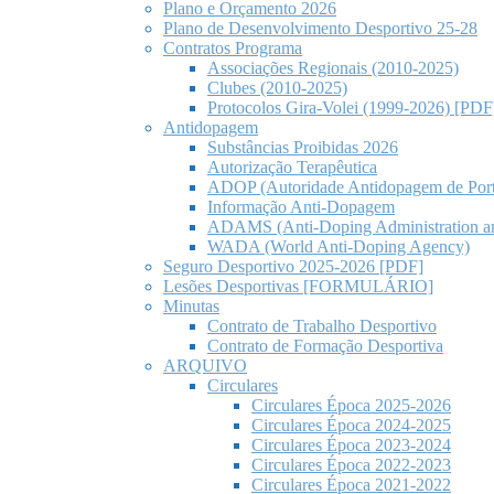
Plano e Orçamento 2026
Plano de Desenvolvimento Desportivo 25-28
Contratos Programa
Associações Regionais (2010-2025)
Clubes (2010-2025)
Protocolos Gira-Volei (1999-2026) [PDF
Antidopagem
Substâncias Proibidas 2026
Autorização Terapêutica
ADOP (Autoridade Antidopagem de Port
Informação Anti-Dopagem
ADAMS (Anti-Doping Administration a
WADA (World Anti-Doping Agency)
Seguro Desportivo 2025-2026 [PDF]
Lesões Desportivas [FORMULÁRIO]
Minutas
Contrato de Trabalho Desportivo
Contrato de Formação Desportiva
ARQUIVO
Circulares
Circulares Época 2025-2026
Circulares Época 2024-2025
Circulares Época 2023-2024
Circulares Época 2022-2023
Circulares Época 2021-2022