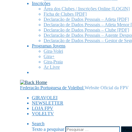
Inscrições
Área dos Clubes / Inscrições Online [LOGIN]
Ficha de Clubes [PDF]
Declaração de Dados Pessoais – Atleta [PDF]
Declaração de Dados Pessoais – Atleta Menor
Declaração de Dados Pessoais – Clube [PDF]
Declaração de Dados Pessoais – Agente Despo
Declaração de Dados Pessoais – Gestor de Se
Programas Jovens
Gira-Volei
Gira+
Gira-Praia
Ar Livre
Federação Portuguesa de Voleibol
Website Oficial da FPV
GIRAVOLEI
NEWSLETTER
LOJA FPV
VOLEI.TV
Search
Texto a pesquisar
Pesq