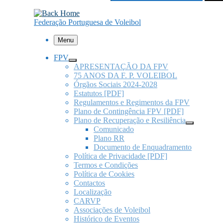
Federação Portuguesa de Voleibol
Menu
FPV
APRESENTAÇÃO DA FPV
75 ANOS DA F. P. VOLEIBOL
Órgãos Sociais 2024-2028
Estatutos [PDF]
Regulamentos e Regimentos da FPV
Plano de Contingência FPV [PDF]
Plano de Recuperação e Resiliência
Comunicado
Plano RR
Documento de Enquadramento
Política de Privacidade [PDF]
Termos e Condições
Política de Cookies
Contactos
Localização
CARVP
Associações de Voleibol
Histórico de Eventos