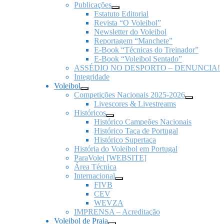
Publicações
Estatuto Editorial
Revista “O Voleibol”
Newsletter do Voleibol
Reportagem “Manchete”
E-Book “Técnicas do Treinador”
E-Book “Voleibol Sentado”
ASSÉDIO NO DESPORTO – DENUNCIA!
Integridade
Voleibol
Competições Nacionais 2025-2026
Livescores & Livestreams
Históricos
Histórico Campeões Nacionais
Histórico Taça de Portugal
Histórico Supertaça
História do Voleibol em Portugal
ParaVolei [WEBSITE]
Área Técnica
Internacional
FIVB
CEV
WEVZA
IMPRENSA – Acreditação
Voleibol de Praia