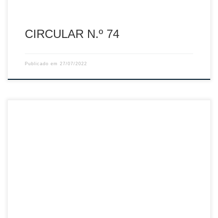
CIRCULAR N.º 74
Publicado em
27/07/2022
Sumário: Esclarecimentos Época Desportiva 2022/2023
Descarregar PDF