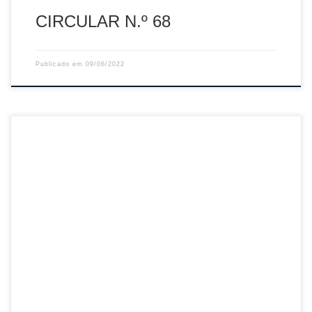
CIRCULAR N.º 68
Publicado em
09/06/2022
Sumário: Disciplina – Mapa de Castigos de 03.junho.2022
Descarregar PDF