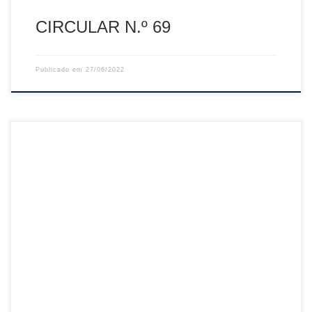
CIRCULAR N.º 69
Publicado em
27/06/2022
Sumário: Disciplina – Mapa de Castigos de 09.junho.2022
Descarregar PDF