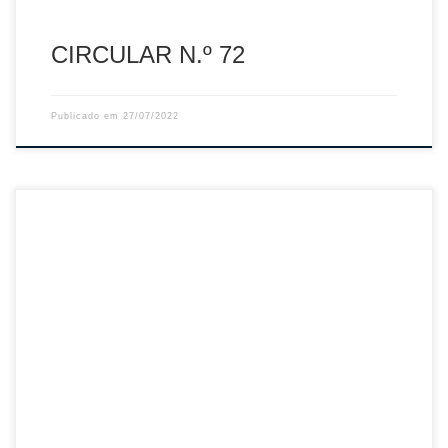
CIRCULAR N.º 72
Publicado em
27/07/2022
Sumário: Disciplina – Mapa de Castigos de 21.julho.2022
Descarregar PDF