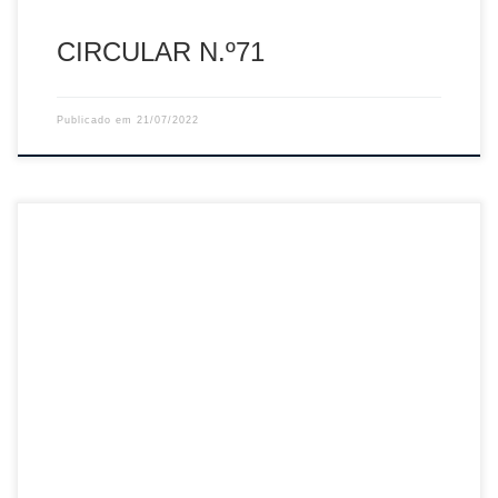
CIRCULAR N.º71
Publicado em
21/07/2022
Sumário: Disciplina – Mapa de castigos de 27.junho.2022
Descarregar PDF