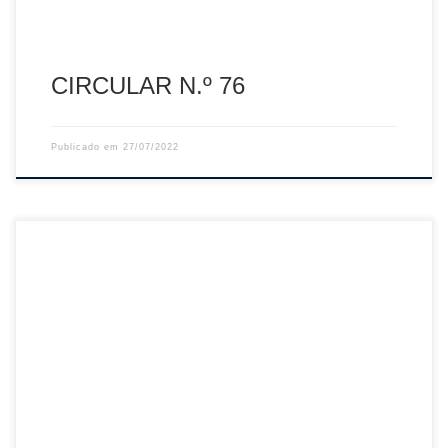
CIRCULAR N.º 76
Publicado em
27/07/2022
Sumário: Inscrições Online – Época 2022/2023
Descarregar PDF