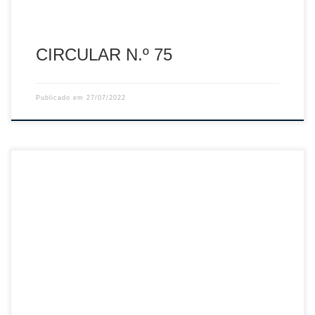
CIRCULAR N.º 75
Publicado em
27/07/2022
Sumário: Procedimentos para inscrição de Agentes
Desportivos – Época 2022/2023 Descarregar PDF