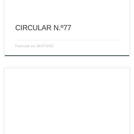
CIRCULAR N.º77
Publicado em
28/07/2022
Sumário: Inscrições Online – Árbitros – 2022/2023
Descarregar PDF